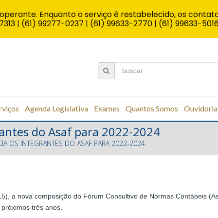
operante. Enquanto o serviço é restabelecido, os contato
7313 | (61) 99277-0237 | (61) 99633-2770 | (61) 99633-501
rviços
Agenda Legislativa
Exames
Quantos Somos
Ouvidoria
rantes do Asaf para 2022-2024
IA OS INTEGRANTES DO ASAF PARA 2022-2024
), a nova composição do Fórum Consultivo de Normas Contábeis (Asaf,
 próximos três anos.