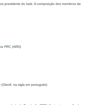
vice-presidente do Iasb. A composição dos membros da
ance PRC (ARD)
s
(Glenif, na sigla em português)