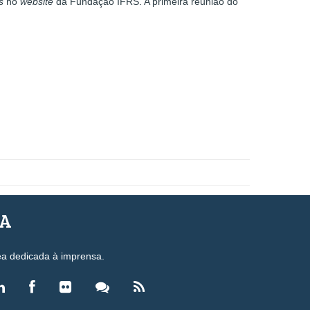
s
no
website
da Fundação IFRS. A primeira reunião do
SA
ea dedicada à imprensa.