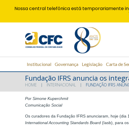
Nossa central telefônica está temporariamente in
Institucional
Governança
Legislação
Carta de Se
Fundação IFRS anuncia os integ
HOME
INTERNACIONAL
FUNDAÇÃO IFRS ANUNC
Por Simone Kuperchmit
Comunicação Social
Os curadores da Fundação IFRS anunciaram, hoje (dia 15
International Accounting Standards Board
(Iasb), para os