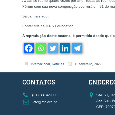
A Asaf se reúne quatro vezes por ano. Todas as reuniõ
Fórum com sua nova composição ocorrerá em 31 de març
Saiba mais
aqui.
Fonte:
site
da IFRS Foundation.
A reprodução deste material é permitida desde que a 
Internacional
,
Notícias
15 fevereiro, 2022
CONTATOS
ENDERE
(61) 3314-9600
SAUS Quadr
Asa Sul - B
cfc@cfc.org.br
CEP: 7007