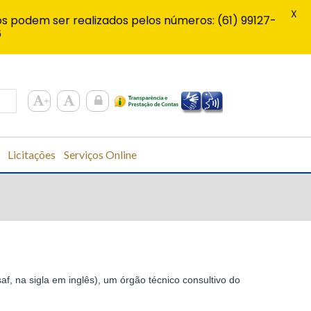
X
s podem ser realizados pelos números: (61) 99127-
6
Licitações
Serviços Online
 na sigla em inglês), um órgão técnico consultivo do