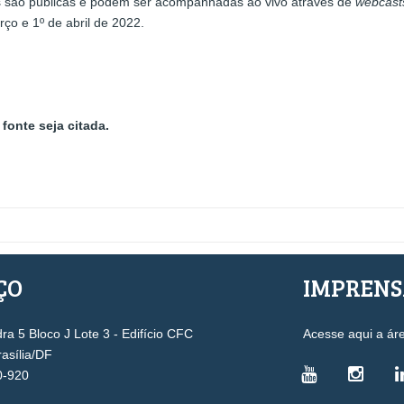
es são públicas e podem ser acompanhadas ao vivo através de
webcast
o e 1º de abril de 2022.
fonte seja citada.
ÇO
IMPREN
a 5 Bloco J Lote 3 - Edifício CFC
Acesse aqui a ár
rasília/DF
0-920