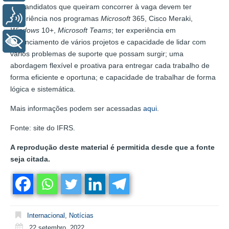
Os candidatos que queiram concorrer à vaga devem ter
Voz
experiência nos programas
Microsoft
365, Cisco Meraki,
Windows
10+,
Microsoft Teams
; ter experiência em
+ Acessibilidade
gerenciamento de vários projetos e capacidade de lidar com
vários problemas de suporte que possam surgir; uma
abordagem flexível e proativa para entregar cada trabalho de
forma eficiente e oportuna; e capacidade de trabalhar de forma
lógica e sistemática.
Mais informações podem ser acessadas
aqui
.
Fonte: site do IFRS.
A reprodução deste material é permitida desde que a fonte
seja citada.
Internacional
,
Notícias
22 setembro, 2022