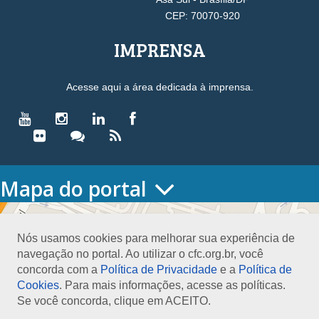
CEP: 70070-920
IMPRENSA
Acesse aqui a área dedicada à imprensa.
Mapa do portal
HOME
O CONSELHO
Nós usamos cookies para melhorar sua experiência de
Conselho Diretor
navegação no portal. Ao utilizar o cfc.org.br, você
Nossa Sede
concorda com a
Política de Privacidade
e a
Política de
Planejamento
Cookies
. Para mais informações, acesse as políticas.
Organograma
Se você concorda, clique em ACEITO.
Medalha João Lyra