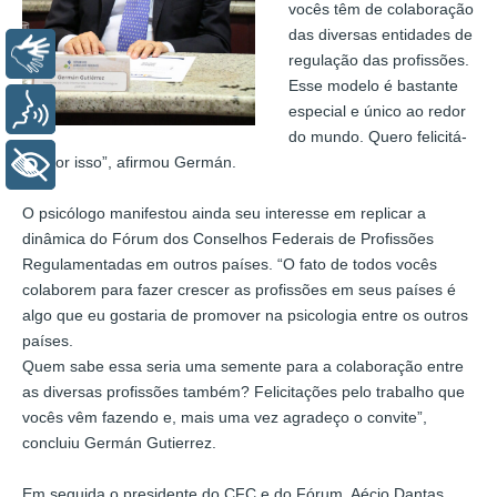
vocês têm de colaboração
das diversas entidades de
Libras
regulação das profissões.
Esse modelo é bastante
Voz
especial e único ao redor
do mundo. Quero felicitá-
los por isso”, afirmou Germán.
+ Acessibilidade
O psicólogo manifestou ainda seu interesse em replicar a
dinâmica do Fórum dos Conselhos Federais de Profissões
Regulamentadas em outros países. “O fato de todos vocês
colaborem para fazer crescer as profissões em seus países é
algo que eu gostaria de promover na psicologia entre os outros
países.
Quem sabe essa seria uma semente para a colaboração entre
as diversas profissões também? Felicitações pelo trabalho que
vocês vêm fazendo e, mais uma vez agradeço o convite”,
concluiu Germán Gutierrez.
Em seguida o presidente do CFC e do Fórum, Aécio Dantas,