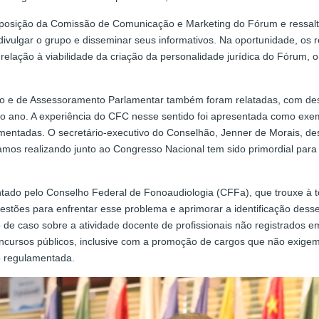
mposição da Comissão de Comunicação e Marketing do Fórum e ressal
ara divulgar o grupo e disseminar seus informativos. Na oportunidade, 
elação à viabilidade da criação da personalidade jurídica do Fórum, o
o e de Assessoramento Parlamentar também foram relatadas, com de
o ano. A experiência do CFC nesse sentido foi apresentada como exem
amentadas. O secretário-executivo do Conselhão, Jenner de Morais, d
mos realizando junto ao Congresso Nacional tem sido primordial para fo
ntado pelo Conselho Federal de Fonoaudiologia (CFFa), que trouxe à t
estões para enfrentar esse problema e aprimorar a identificação desse
e caso sobre a atividade docente de profissionais não registrados em
 concursos públicos, inclusive com a promoção de cargos que não exige
o regulamentada.