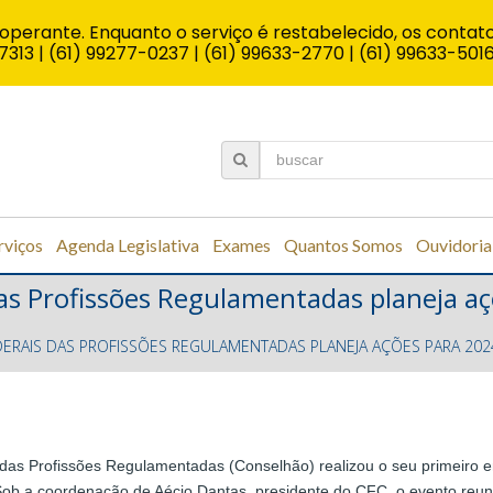
operante. Enquanto o serviço é restabelecido, os contato
7313 | (61) 99277-0237 | (61) 99633-2770 | (61) 99633-501
rviços
Agenda Legislativa
Exames
Quantos Somos
Ouvidoria
as Profissões Regulamentadas planeja a
RAIS DAS PROFISSÕES REGULAMENTADAS PLANEJA AÇÕES PARA 2024
 das Profissões Regulamentadas (Conselhão) realizou o seu primeiro e
 Sob a coordenação de Aécio Dantas, presidente do CFC, o evento re