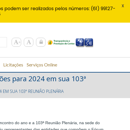
X
s podem ser realizados pelos números: (61) 99127-
6
Licitações
Serviços Online
ções para 2024 em sua 103ª
 EM SUA 103ª REUNIÃO PLENÁRIA
ncontro do ano e a 103ª Reunião Plenária, na sede do
uniu representantes das entidades que compõem o Fórum