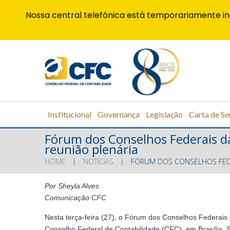
Nossa central telefônica está temporariamente in
Institucional
Governança
Legislação
Carta de Se
Fórum dos Conselhos Federais d
reunião plenária
HOME
NOTÍCIAS
FÓRUM DOS CONSELHOS FEDE
Por Sheyla Alves
Comunicação CFC
Nesta terça-feira (27), o Fórum dos Conselhos Federais
Conselho Federal de Contabilidade (CFC), em Brasília.