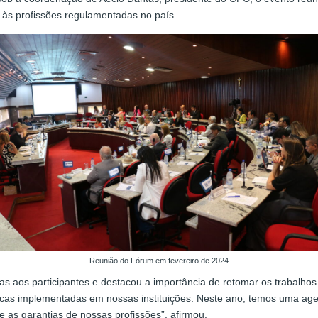
 às profissões regulamentadas no país.
Reunião do Fórum em fevereiro de 2024
s aos participantes e destacou a importância de retomar os trabalhos
as implementadas em nossas instituições. Neste ano, temos uma agenda
e as garantias de nossas profissões”, afirmou.