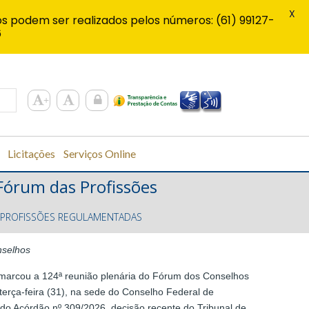
X
s podem ser realizados pelos números: (61) 99127-
6
Licitações
Serviços Online
 Fórum das Profissões
 PROFISSÕES REGULAMENTADAS
nselhos
sil marcou a 124ª reunião plenária do Fórum dos Conselhos
terça-feira (31), na sede do Conselho Federal de
 do Acórdão nº 309/2026, decisão recente do Tribunal de