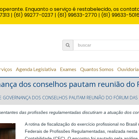
operante. Enquanto o serviço é restabelecido, os contato
7313 | (61) 99277-0237 | (61) 99633-2770 | (61) 99633-501
rviços
Agenda Legislativa
Exames
Quantos Somos
Ouvidoria
ernança dos conselhos pautam reunião do
L E GOVERNANÇA DOS CONSELHOS PAUTAM REUNIÃO DO FÓRUM DAS
entantes das profissões regulamentadas discutiram a atuação dos co
A rotina de fiscalização do exercício profissional no Bra
Federais de Profissões Regulamentadas, realizada nesta 
Contabilidade (CFC). O encontro foi pautado pela análise