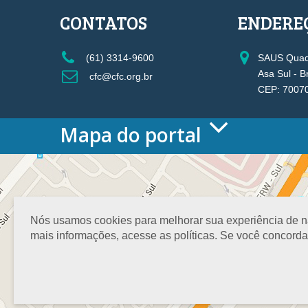
CONTATOS
ENDERE
(61) 3314-9600
SAUS Quadr
Asa Sul - B
cfc@cfc.org.br
CEP: 7007
Mapa do portal
HOME
O CONSELHO
Conselho Diretor
Nossa Sede
Nós usamos cookies para melhorar sua experiência de nav
Planejamento
mais informações, acesse as políticas. Se você concord
Organograma
Medalha João Lyra
Presidentes do CFC – Gestões anteriores
PRESIDÊNCIA
O Presidente