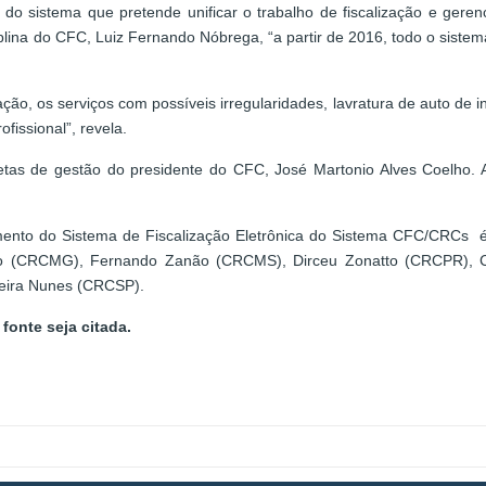
de do sistema que pretende unificar o trabalho de fiscalização e 
plina do CFC, Luiz Fernando Nóbrega, “a partir de 2016, todo o sistem
zação, os serviços com possíveis irregularidades, lavratura de auto de i
fissional”, revela.
 de gestão do presidente do CFC, José Martonio Alves Coelho. Al
ento do Sistema de Fiscalização Eletrônica do Sistema CFC/CRCs é
ado (CRCMG), Fernando Zanão (CRCMS), Dirceu Zonatto (CRCPR), 
eira Nunes (CRCSP).
fonte seja citada.