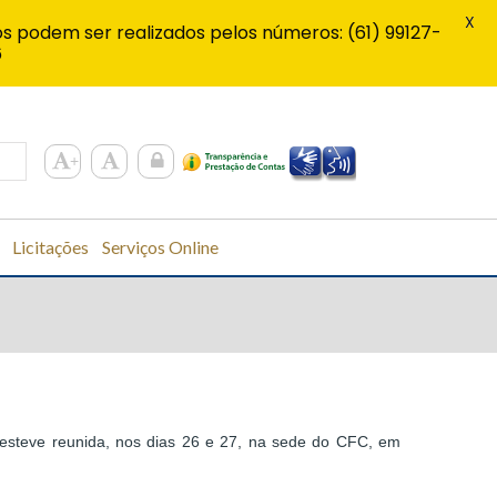
X
s podem ser realizados pelos números: (61) 99127-
6
Licitações
Serviços Online
esteve reunida, nos dias 26 e 27, na sede do CFC, em