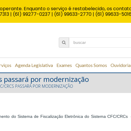
operante. Enquanto o serviço é restabelecido, os contato
7313 | (61) 99277-0237 | (61) 99633-2770 | (61) 99633-501
rviços
Agenda Legislativa
Exames
Quantos Somos
Ouvidoria
Cs passará por modernização
CFC/CRCS PASSARÁ POR MODERNIZAÇÃO
mento do Sistema de Fiscalização Eletrônica do Sistema CFC/CRCs 