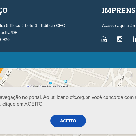
ÇO
IMPREN
a 5 Bloco J Lote 3 - Edifício CFC
Acesse aqui a ár
rasília/DF
0-920
VICE-PRESIDÊNCIAS
Administrativa
L
Controle Interno
D
Desenvolvimento Profissional
R
egação no portal. Ao utilizar o cfc.org.br, você concorda com
Governança e Gestão Estratégica
N
a, clique em ACEITO.
Fiscalização, Ética e Disciplina
I
Técnica
S
Registro
ACEITO
PROJETOS E PROGRAMAS
A
Excelência na Contabilidade
R