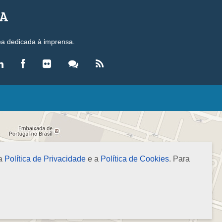
SA
ea dedicada à imprensa.
LEGISLAÇÃO
eis
ecretos-Lei
esoluções
 a
Política de Privacidade
e a
Política de Cookies
. Para
ormas Brasileiras de Contabilidade
nstruções Normativas
úmulas
NOTÍCIAS
gência de Notícias
evista Brasileira de Contabilidade (RBC)