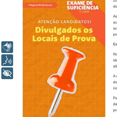
20
do
As
ac
ac
po
Co
Libras
No
Voz
id
al
+ Acessibilidade
A 
do
no
Pa
d
pr