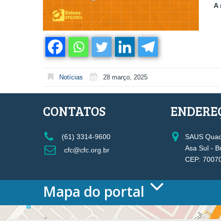
A 
Notícias
28 março, 2025
CONTATOS
ENDERE
(61) 3314-9600
SAUS Quadr
Asa Sul - B
cfc@cfc.org.br
CEP: 7007
Mapa do portal
HOME
O CONSELHO