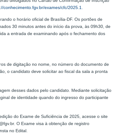
 serão divulgados no Cartão de Confirmação de Inscrição
s://conhecimento.fgv.br/exames/cfc/2025.1.
ndo o horário oficial de Brasília-DF. Os portões de
hados 30 minutos antes do início da prova, às 09h30, de
oibida a entrada de examinando após o fechamento dos
erros de digitação no nome, no número do documento de
, o candidato deve solicitar ao fiscal da sala a pronta
agem desses dados pelo candidato. Mediante solicitação
iginal de identidade quando do ingresso do participante
edição do Exame de Suficiência de 2025, acesse o site
@fgv.br. O Exame visa à obtenção de registro
nsta no Edital.