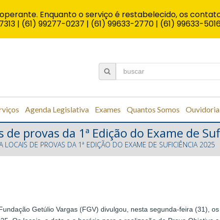
operante. Enquanto o serviço é restabelecido, os contato
7313 | (61) 99277-0237 | (61) 99633-2770 | (61) 99633-501
rviços
Agenda Legislativa
Exames
Quantos Somos
Ouvidoria
s de provas da 1ª Edição do Exame de Su
A LOCAIS DE PROVAS DA 1ª EDIÇÃO DO EXAME DE SUFICIÊNCIA 2025
Fundação Getúlio Vargas (FGV) divulgou, nesta segunda-feira (31), os