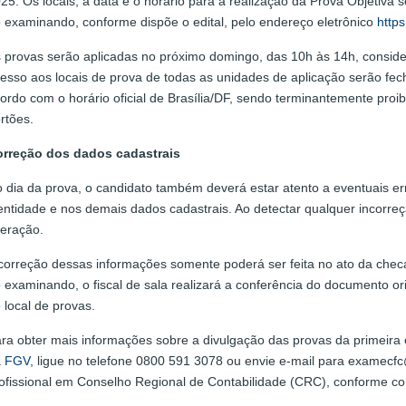
25. Os locais, a data e o horário para a realização da Prova Objetiva
 examinando, conforme dispõe o edital, pelo endereço eletrônico
http
 provas serão aplicadas no próximo domingo, das 10h às 14h, considera
esso aos locais de prova de todas as unidades de aplicação serão fec
ordo com o horário oficial de Brasília/DF, sendo terminantemente pr
rtões.
rreção dos dados cadastrais
 dia da prova, o candidato também deverá estar atento a eventuais 
entidade e nos demais dados cadastrais. Ao detectar qualquer incorreção
teração.
correção dessas informações somente poderá ser feita no ato da chec
 examinando, o fiscal de sala realizará a conferência do documento or
 local de provas.
ra obter mais informações sobre a divulgação das provas da primeira 
a
FGV
, ligue no telefone 0800 591 3078 ou envie e-mail para examecfc
ofissional em Conselho Regional de Contabilidade (CRC), conforme co