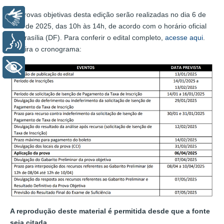
As provas objetivas desta edição serão realizadas no dia 6 de
Libras
abril de 2025, das 10h às 14h, de acordo com o horário oficial
de Brasília (DF). Para conferir o edital completo,
acesse aqui
.
Voz
Confira o cronograma:
+ Acessibilidade
A reprodução deste material é permitida desde que a fonte
seja citada.