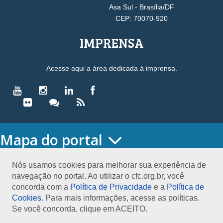
Asa Sul - Brasília/DF
CEP: 70070-920
IMPRENSA
Acesse aqui a área dedicada à imprensa.
Mapa do portal
HOME
O CONSELHO
Nós usamos cookies para melhorar sua experiência de
navegação no portal. Ao utilizar o cfc.org.br, você
Conselho Diretor
concorda com a
Política de Privacidade
e a
Política de
Nossa Sede
Cookies
. Para mais informações, acesse as políticas.
Planejamento
Se você concorda, clique em ACEITO.
Organograma
Medalha João Lyra