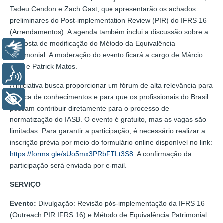
Tadeu Cendon e Zach Gast, que apresentarão os achados
preliminares do Post-implementation Review (PIR) do IFRS 16
(Arrendamentos). A agenda também inclui a discussão sobre a
proposta de modificação do Método da Equivalência
Libras
Patrimonial. A moderação do evento ficará a cargo de Márcio
Rost e Patrick Matos.
Voz
A iniciativa busca proporcionar um fórum de alta relevância para
a troca de conhecimentos e para que os profissionais do Brasil
+ Acessibilidade
possam contribuir diretamente para o processo de
normatização do IASB. O evento é gratuito, mas as vagas são
limitadas. Para garantir a participação, é necessário realizar a
inscrição prévia por meio do formulário online disponível no link:
https://forms.gle/sUo5mx3PRbFTLt3S8
. A confirmação da
participação será enviada por e-mail.
SERVIÇO
Evento:
Divulgação: Revisão pós-implementação da IFRS 16
(Outreach PIR IFRS 16) e Método de Equivalência Patrimonial