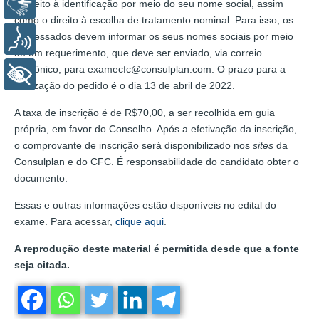
Libras
o direito à identificação por meio do seu nome social, assim
como o direito à escolha de tratamento nominal. Para isso, os
interessados devem informar os seus nomes sociais por meio
Voz
de um requerimento, que deve ser enviado, via correio
eletrônico, para examecfc@consulplan.com. O prazo para a
+ Acessibilidade
realização do pedido é o dia 13 de abril de 2022.
A taxa de inscrição é de R$70,00, a ser recolhida em guia
própria, em favor do Conselho. Após a efetivação da inscrição,
o comprovante de inscrição será disponibilizado nos
sites
da
Consulplan e do CFC. É responsabilidade do candidato obter o
documento.
Essas e outras informações estão disponíveis no edital do
exame. Para acessar,
clique aqui
.
A reprodução deste material é permitida desde que a fonte
seja citada.