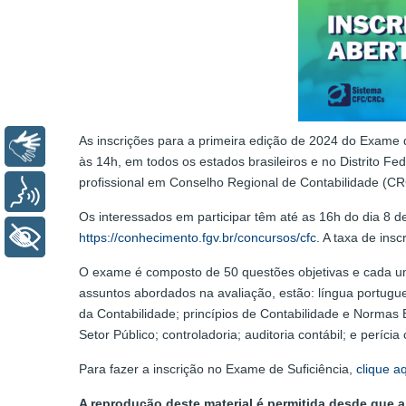
As inscrições para a primeira edição de 2024 do Exame d
Libras
às 14h, em todos os estados brasileiros e no Distrito F
profissional em Conselho Regional de Contabilidade (CRC
Voz
Os interessados em participar têm até as 16h do dia 8 de 
+ Acessibilidade
https://conhecimento.fgv.br/concursos/cfc
. A taxa de ins
O exame é composto de 50 questões objetivas e cada uma
assuntos abordados na avaliação, estão: língua portuguesa
da Contabilidade; princípios de Contabilidade e Normas B
Setor Público; controladoria; auditoria contábil; e perícia 
Para fazer a inscrição no Exame de Suficiência,
clique a
A reprodução deste material é permitida desde que a 