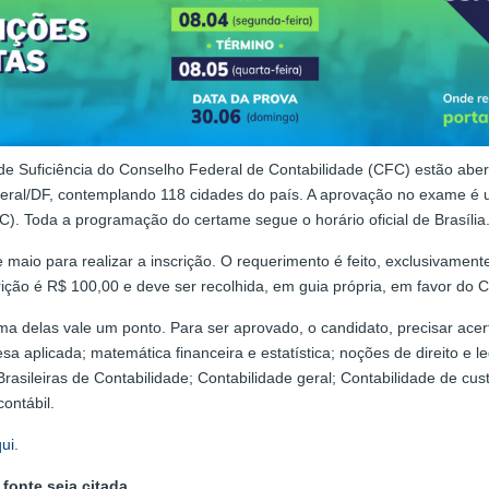
e Suficiência do Conselho Federal de Contabilidade (CFC) estão abert
ederal/DF, contemplando 118 cidades do país. A aprovação no exame é u
). Toda a programação do certame segue o horário oficial de Brasília
maio para realizar a inscrição. O requerimento é feito, exclusivamente
crição é R$ 100,00 e deve ser recolhida, em guia própria, em favor do 
 delas vale um ponto. Para ser aprovado, o candidato, precisar acert
 aplicada; matemática financeira e estatística; noções de direito e legi
rasileiras de Contabilidade; Contabilidade geral; Contabilidade de cus
contábil.
qui
.
fonte seja citada.