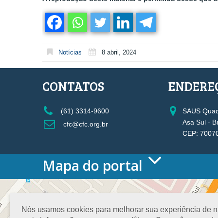
Notícias
8 abril, 2024
CONTATOS
ENDERE
(61) 3314-9600
SAUS Quadr
Asa Sul - B
cfc@cfc.org.br
CEP: 7007
Mapa do portal
HOME
O CONSELHO
Conselho Diretor
Nós usamos cookies para melhorar sua experiência de nav
Nossa Sede