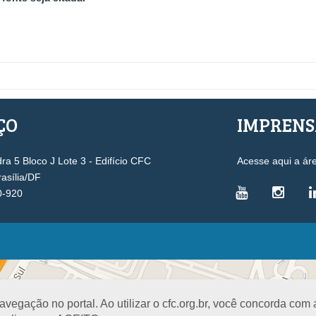
ÇO
IMPREN
a 5 Bloco J Lote 3 - Edifício CFC
Acesse aqui a ár
rasília/DF
0-920
VICE-PRESIDÊNCIAS
Administrativa
L
Controle Interno
D
egação no portal. Ao utilizar o cfc.org.br, você concorda com
Desenvolvimento Profissional
R