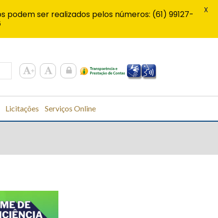
X
s podem ser realizados pelos números: (61) 99127-
6
Licitações
Serviços Online