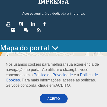
IMPRENSA
Acesse aqui a área dedicada à imprensa.
Mapa do portal
HOME
O CONSELHO
Nós usamos cookies para melhorar sua experiência de
Conselho Diretor
navegação no portal. Ao utilizar o cfc.org.br, você
Nossa Sede
concorda com a
Política de Privacidade
e a
Política de
Planejamento
Cookies
. Para mais informações, acesse as políticas.
Organograma
Se você concorda, clique em ACEITO.
Medalha João Lyra
Presidentes do CFC – Gestões anteriores
PRESIDÊNCIA
ACEITO
O Presidente