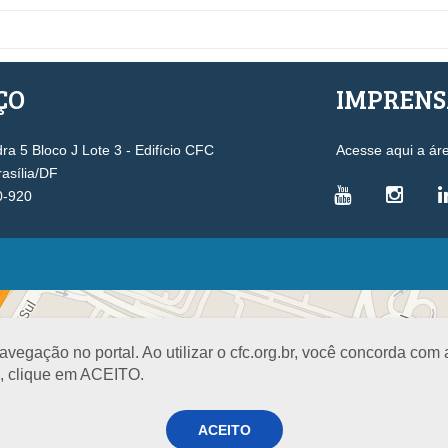
ÇO
IMPREN
a 5 Bloco J Lote 3 - Edifício CFC
Acesse aqui a ár
rasília/DF
0-920
VICE-PRESIDÊNCIAS
Administrativa
L
Controle Interno
D
egação no portal. Ao utilizar o cfc.org.br, você concorda com
Desenvolvimento Profissional
R
a, clique em ACEITO.
Governança e Gestão Estratégica
N
Fiscalização, Ética e Disciplina
I
ACEITO
Técnica
S