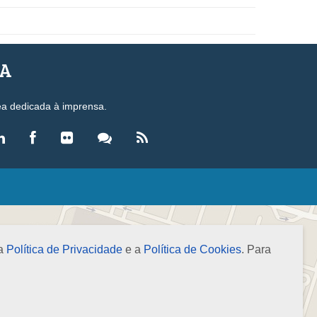
SA
ea dedicada à imprensa.
LEGISLAÇÃO
eis
ecretos-Lei
 a
Política de Privacidade
e a
Política de Cookies
. Para
esoluções
ormas Brasileiras de Contabilidade
nstruções Normativas
úmulas