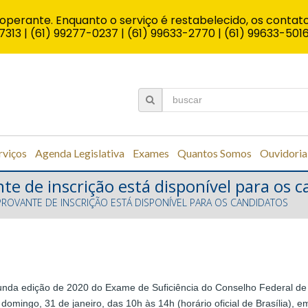
operante. Enquanto o serviço é restabelecido, os contato
7313 | (61) 99277-0237 | (61) 99633-2770 | (61) 99633-501
rviços
Agenda Legislativa
Exames
Quantos Somos
Ouvidoria
e de inscrição está disponível para os 
PROVANTE DE INSCRIÇÃO ESTÁ DISPONÍVEL PARA OS CANDIDATOS
unda edição de 2020 do Exame de Suficiência do Conselho Federal de 
mingo, 31 de janeiro, das 10h às 14h (horário oficial de Brasília), em