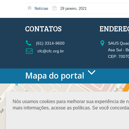
Notícias
29 janeiro, 2021
CONTATOS
ENDERE
(61) 3314-9600
SAUS Quadr
Asa Sul - B
cfc@cfc.org.br
CEP: 7007
Mapa do portal
HOME
O CONSELHO
Conselho Diretor
Nós usamos cookies para melhorar sua experiência de nav
Nossa Sede
mais informações, acesse as políticas. Se você concord
Planejamento
Organograma
Medalha João Lyra