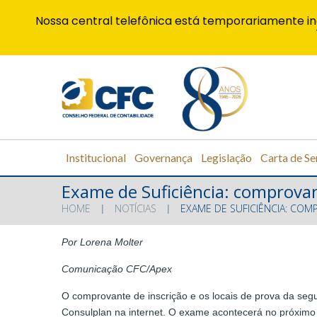
Nossa central telefônica está temporariamente in
Institucional
Governança
Legislação
Carta de Se
Exame de Suficiência: comprovant
HOME
NOTÍCIAS
EXAME DE SUFICIÊNCIA: COM
Por Lorena Molter
Comunicação CFC/Apex
O comprovante de inscrição e os locais de prova da seg
Consulplan na internet. O exame acontecerá no próximo do