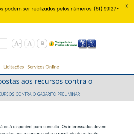
X
s podem ser realizados pelos números: (61) 99127-
6
Licitações
Serviços Online
spostas aos recursos contra o
ECURSOS CONTRA O GABARITO PRELIMINAR
já está disponível para consulta. Os interessados devem
espostas aos recursos contra o resultado do gabarito