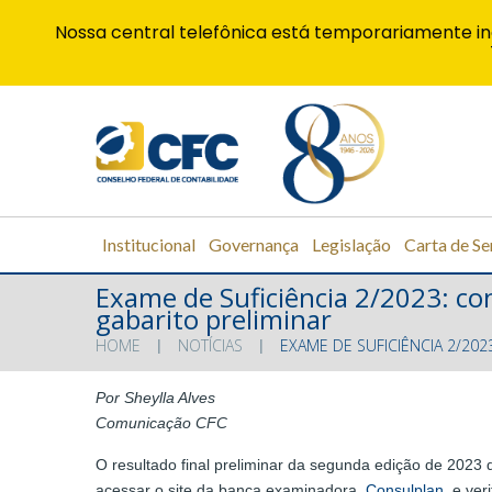
Nossa central telefônica está temporariamente in
Institucional
Governança
Legislação
Carta de Se
Exame de Suficiência 2/2023: con
gabarito preliminar
HOME
NOTÍCIAS
EXAME DE SUFICIÊNCIA 2/20
Por Sheylla Alves
Comunicação CFC
O resultado final preliminar da segunda edição de 2023
acessar o site da banca examinadora,
Consulplan
, e ve