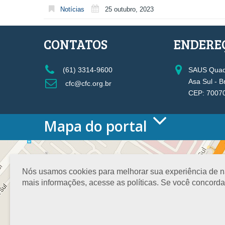
Notícias
25 outubro, 2023
CONTATOS
ENDERE
(61) 3314-9600
SAUS Quadr
Asa Sul - B
cfc@cfc.org.br
CEP: 7007
Mapa do portal
HOME
O CONSELHO
Conselho Diretor
Nós usamos cookies para melhorar sua experiência de nav
Nossa Sede
mais informações, acesse as políticas. Se você concord
Planejamento
Organograma
Medalha João Lyra
Presidentes do CFC – Gestões anteriores