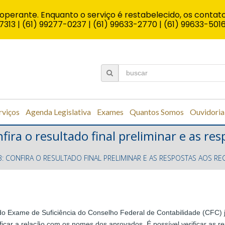
operante. Enquanto o serviço é restabelecido, os contato
7313 | (61) 99277-0237 | (61) 99633-2770 | (61) 99633-501
rviços
Agenda Legislativa
Exames
Quantos Somos
Ouvidoria
fira o resultado final preliminar e as re
23: CONFIRA O RESULTADO FINAL PRELIMINAR E AS RESPOSTAS AOS R
 do Exame de Suficiência do Conselho Federal de Contabilidade (CFC) 
rificar a relação com os nomes dos aprovados. É possível verificar as r