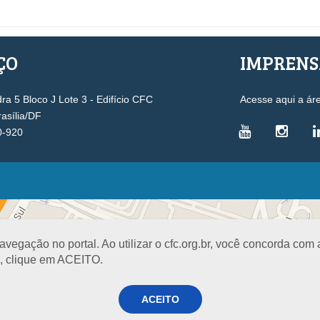
ÇO
IMPREN
a 5 Bloco J Lote 3 - Edifício CFC
Acesse aqui a ár
rasília/DF
0-920
VICE-PRESIDÊNCIAS
Administrativa
L
Controle Interno
D
egação no portal. Ao utilizar o cfc.org.br, você concorda com
Desenvolvimento Profissional
R
a, clique em ACEITO.
Governança e Gestão Estratégica
N
Fiscalização, Ética e Disciplina
I
ACEITO
Técnica
S
Registro