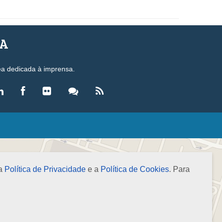
SA
ea dedicada à imprensa.
LEGISLAÇÃO
eis
ecretos-Lei
 a
Política de Privacidade
e a
Política de Cookies
. Para
esoluções
ormas Brasileiras de Contabilidade
nstruções Normativas
úmulas