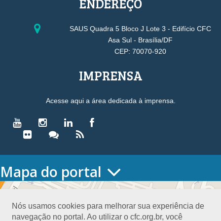
ENDEREÇO
SAUS Quadra 5 Bloco J Lote 3 - Edifício CFC
Asa Sul - Brasília/DF
CEP: 70070-920
IMPRENSA
Acesse aqui a área dedicada à imprensa.
Mapa do portal
HOME
O CONSELHO
Nós usamos cookies para melhorar sua experiência de
Conselho Diretor
navegação no portal. Ao utilizar o cfc.org.br, você
Nossa Sede