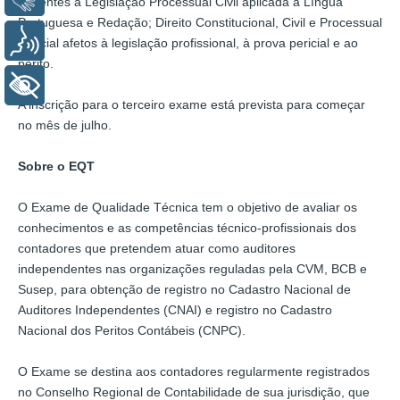
inerentes à Legislação Processual Civil aplicada à Língua
Portuguesa e Redação; Direito Constitucional, Civil e Processual
Voz
Pericial afetos à legislação profissional, à prova pericial e ao
perito.
+ Acessibilidade
A inscrição para o terceiro exame está prevista para começar
no mês de julho.
Sobre o EQT
O Exame de Qualidade Técnica tem o objetivo de avaliar os
conhecimentos e as competências técnico-profissionais dos
contadores que pretendem atuar como auditores
independentes nas organizações reguladas pela CVM, BCB e
Susep, para obtenção de registro no Cadastro Nacional de
Auditores Independentes (CNAI) e registro no Cadastro
Nacional dos Peritos Contábeis (CNPC).
O Exame se destina aos contadores regularmente registrados
no Conselho Regional de Contabilidade de sua jurisdição, que