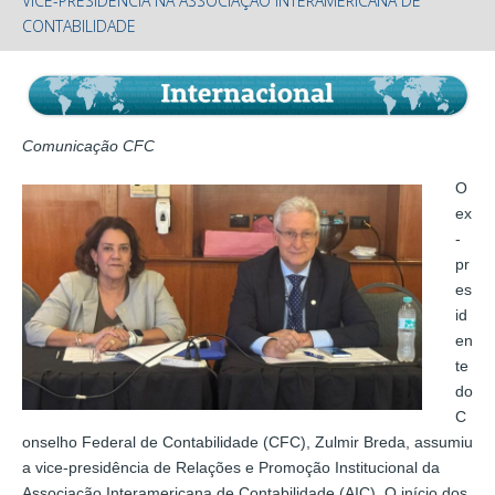
VICE-PRESIDÊNCIA NA ASSOCIAÇÃO INTERAMERICANA DE
CONTABILIDADE
Comunicação CFC
O
ex
-
pr
es
id
en
te
do
C
onselho Federal de Contabilidade (CFC), Zulmir Breda, assumiu
a vice-presidência de Relações e Promoção Institucional da
Associação Interamericana de Contabilidade (AIC). O início dos