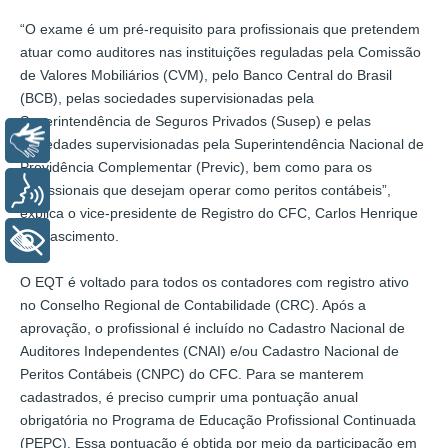
“O exame é um pré-requisito para profissionais que pretendem
atuar como auditores nas instituições reguladas pela Comissão
de Valores Mobiliários (CVM), pelo Banco Central do Brasil
(BCB), pelas sociedades supervisionadas pela
Superintendência de Seguros Privados (Susep) e pelas
Libras
sociedades supervisionadas pela Superintendência Nacional de
Previdência Complementar (Previc), bem como para os
profissionais que desejam operar como peritos contábeis”,
Voz
explica o vice-presidente de Registro do CFC, Carlos Henrique
do Nascimento.
+ Acessibilidade
O EQT é voltado para todos os contadores com registro ativo
no Conselho Regional de Contabilidade (CRC). Após a
aprovação, o profissional é incluído no Cadastro Nacional de
Auditores Independentes (CNAI) e/ou Cadastro Nacional de
Peritos Contábeis (CNPC) do CFC. Para se manterem
cadastrados, é preciso cumprir uma pontuação anual
obrigatória no Programa de Educação Profissional Continuada
(PEPC). Essa pontuação é obtida por meio da participação em