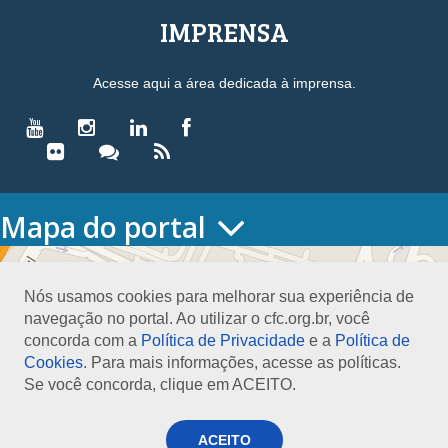
IMPRENSA
Acesse aqui a área dedicada à imprensa.
Mapa do portal
HOME
O CONSELHO
Nós usamos cookies para melhorar sua experiência de
Conselho Diretor
navegação no portal. Ao utilizar o cfc.org.br, você
Nossa Sede
concorda com a
Política de Privacidade
e a
Política de
Planejamento
Cookies
. Para mais informações, acesse as políticas.
Organograma
Se você concorda, clique em ACEITO.
Medalha João Lyra
Presidentes do CFC – Gestões anteriores
PRESIDÊNCIA
ACEITO