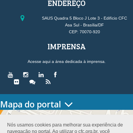
ENDEREÇO
SAUS Quadra 5 Bloco J Lote 3 - Edifício CFC
Asa Sul - Brasília/DF
CEP: 70070-920
IMPRENSA
Acesse aqui a área dedicada à imprensa.
Mapa do portal
HOME
O CONSELHO
Nós usamos cookies para melhorar sua experiência de
Conselho Diretor
navegação no portal. Ao utilizar o cfc.org.br, você
Nossa Sede