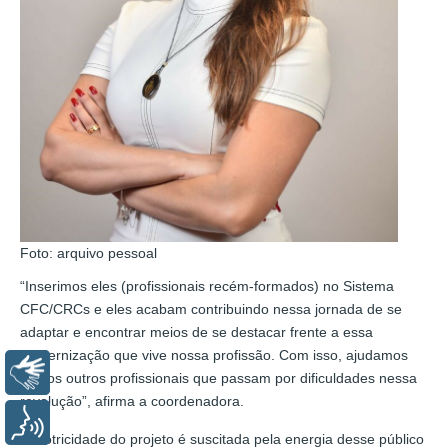
Foto: arquivo pessoal
“Inserimos eles (profissionais recém-formados) no Sistema
CFC/CRCs e eles acabam contribuindo nessa jornada de se
adaptar e encontrar meios de se destacar frente a essa
modernização que vive nossa profissão. Com isso, ajudamos
Libras
muitos outros profissionais que passam por dificuldades nessa
revolução”, afirma a coordenadora.
Voz
A motricidade do projeto é suscitada pela energia desse público