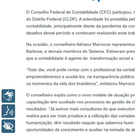
O Conselho Federal de Contabilidade (CFC) participou, n
do Distrito Federal (CLDF). A solenidade foi presidida pe
contabilidade, principalmente diante da pandemia da cov
desafios desse período e continuam realizando esse tra
Na ocasião, o conselheiro Adriano Marrocos representou
Barbosa, e demais membros do Sistema. Estiveram presen
que a contabilidade é agente de transformação social e 
“Todo dia, você pode contar com o profissional da conta
empreendimentos e auxiliá-los, na transparência pública
os momentos da vida dos brasileiros”, enfatizou Marroco
O conselheiro expôs como o novo modelo de atuação profi
Libras
capacitação tem auxiliado nos processos de gestão de c
resultados. “Já somos mais consultores do que executore
Voz
reativa para ser mais proativa e a utilização das variada
humanização, têm resultado naquilo que sabemos fazer d
+ Acessibilidade
oportunidades de crescimento e auxiliar na tomada de 