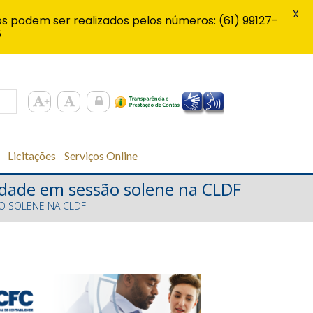
X
s podem ser realizados pelos números: (61) 99127-
6
Licitações
Serviços Online
lidade em sessão solene na CLDF
ÃO SOLENE NA CLDF