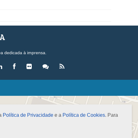
SA
ea dedicada à imprensa.
LEGISLAÇÃO
eis
ecretos-Lei
 a
Política de Privacidade
e a
Política de Cookies
. Para
esoluções
ormas Brasileiras de Contabilidade
nstruções Normativas