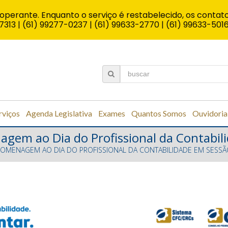
operante. Enquanto o serviço é restabelecido, os contato
7313 | (61) 99277-0237 | (61) 99633-2770 | (61) 99633-501
rviços
Agenda Legislativa
Exames
Quantos Somos
Ouvidoria
nagem ao Dia do Profissional da Contabi
E HOMENAGEM AO DIA DO PROFISSIONAL DA CONTABILIDADE EM SESS