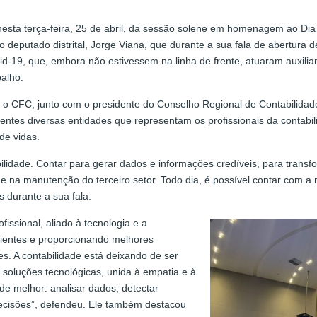
esta terça-feira, 25 de abril, da sessão solene em homenagem ao Dia 
lo deputado distrital, Jorge Viana, que durante a sua fala de abertura d
id-19, que, embora não estivessem na linha de frente, atuaram auxilia
balho.
 o CFC, junto com o presidente do Conselho Regional de Contabilidad
tes diversas entidades que representam os profissionais da contabili
de vidas.
bilidade. Contar para gerar dados e informações credíveis, para transf
 e na manutenção do terceiro setor. Todo dia, é possível contar com a 
s durante a sua fala.
ssional, aliado à tecnologia e a
lientes e proporcionando melhores
s. A contabilidade está deixando de ser
s soluções tecnológicas, unida à empatia e à
e melhor: analisar dados, detectar
decisões”, defendeu. Ele também destacou