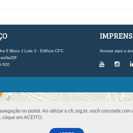
ÇO
IMPREN
a 5 Bloco J Lote 3 - Edifício CFC
Acesse aqui a ár
rasília/DF
0-920
VICE-PRESIDÊNCIAS
Administrativa
L
Controle Interno
D
egação no portal. Ao utilizar o cfc.org.br, você concorda com
Desenvolvimento Profissional
R
a, clique em ACEITO.
Governança e Gestão Estratégica
N
Fiscalização, Ética e Disciplina
I