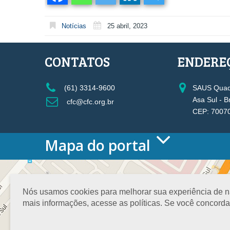
Notícias
25 abril, 2023
CONTATOS
ENDERE
(61) 3314-9600
SAUS Quadr
Asa Sul - B
cfc@cfc.org.br
CEP: 7007
Mapa do portal
HOME
O CONSELHO
Conselho Diretor
Nós usamos cookies para melhorar sua experiência de nav
Nossa Sede
mais informações, acesse as políticas. Se você concord
Planejamento
Organograma