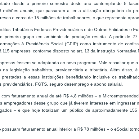
antado desde o primeiro semestre deste ano contemplando 5 fas
 milhões anuais, que passaram a ter a utilização obrigatória do p
resas e cerca de 15 milhões de trabalhadores, o que representa aprox
éditos Tributários Federais Previdenciários e de Outras Entidades e 
se primeiro grupo em ambiente de produção restrita. A partir de 27
rmações à Previdência Social (GFIP) como instrumento de confissão
3.115 empresas, conforme disposto no art. 13 da Instrução Normativa 
mpresas fossem se adaptando ao novo programa. Vale ressaltar que o eS
s na legislação trabalhista, previdenciária e tributária. Além disso
prestadas a essas instituições beneficiando inclusive os trabalha
os previdenciários, FGTS, seguro desemprego e abono salarial.
com faturamento anual de até R$ 4,8 milhões – e Microempreendedore
os empregadores desse grupo que já tiverem interesse em ingressar n
ados – e que hoje totalizam um público de aproximadamente 155 m
possuam faturamento anual inferior a R$ 78 milhões – o eSocial torno