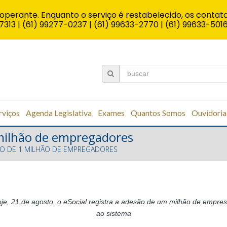
operante. Enquanto o serviço é restabelecido, os contato
7313 | (61) 99277-0237 | (61) 99633-2770 | (61) 99633-501
rviços
Agenda Legislativa
Exames
Quantos Somos
Ouvidoria
1 milhão de empregadores
SSO DE 1 MILHÃO DE EMPREGADORES
je, 21 de agosto, o eSocial registra a adesão de um milhão de empre
ao sistema