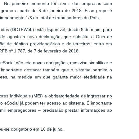
es. No primeiro momento foi a vez das empresas com
rograma a partir de 8 de janeiro de 2018. Esse grupo é
imadamente 1/3 do total de trabalhadores do País.
Fundos (DCTFWeb) está disponível, desde 8 de maio, para
 de agosto a nova declaração, que substitui a Guia de
 de débitos previdenciários e de terceiros, entra em
RFB nº 1.787, de 7 de fevereiro de 2018.
ocial não cria novas obrigações, mas visa simplificar e
, é importante destacar também que o sistema permite o
dores, na medida em que garante maior efetividade na
s Individuais (MEI) a obrigatoriedade de ingressar no
o eSocial já podem ter acesso ao sistema. É importante
il empregadores – precisarão prestar informações ao
u-se obrigatório em 16 de julho.