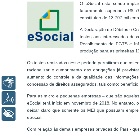
O eSocial está sendo impl
faturamento superior a R$ 78
constituído de 13.707 mil emp
A Declaração de Débitos e Cr
testes aos interessados des
Recolhimento do FGTS e Info
produção para as primeiras 1
Os testes realizados nesse período permitiram que as e
racionalizar o cumprimento das obrigações já prevista
aumento do controle e da qualidade das informações 
Libras
concessão de direitos assegurados, tais como: benefíci
Para as micro e pequenas empresas – que são aquelas 
Voz
eSocial terá início em novembro de 2018. No entanto, 
deixar claro que somente os MEI que possuam empreg
+ Acessibilidade
eSocial.
Com relação às demais empresas privadas do País - que 