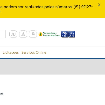
X
s podem ser realizados pelos números: (61) 99127-
6
Licitações
Serviços Online
sas