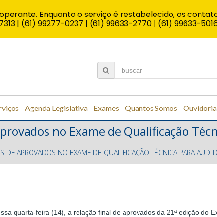
operante. Enquanto o serviço é restabelecido, os contato
7313 | (61) 99277-0237 | (61) 99633-2770 | (61) 99633-501
rviços
Agenda Legislativa
Exames
Quantos Somos
Ouvidoria
provados no Exame de Qualificação Técn
S DE APROVADOS NO EXAME DE QUALIFICAÇÃO TÉCNICA PARA AUDIT
sa quarta-feira (14), a relação final de aprovados da 21ª edição do E