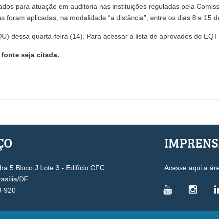
ados para atuação em auditoria nas instituições reguladas pela Comis
 foram aplicadas, na modalidade “a distância”, entre os dias 8 e 15 
OU) dessa quarta-feira (14). Para acessar a lista de aprovados do EQT
fonte seja citada.
ÇO
IMPREN
a 5 Bloco J Lote 3 - Edifício CFC
Acesse aqui a ár
rasília/DF
0-920