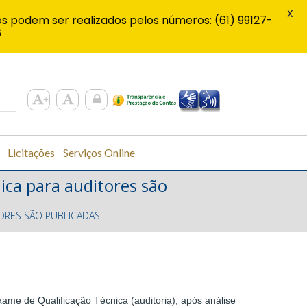
X
s podem ser realizados pelos números: (61) 99127-
6
Licitações
Serviços Online
ica para auditores são
ORES SÃO PUBLICADAS
xame de Qualificação Técnica (auditoria), após análise