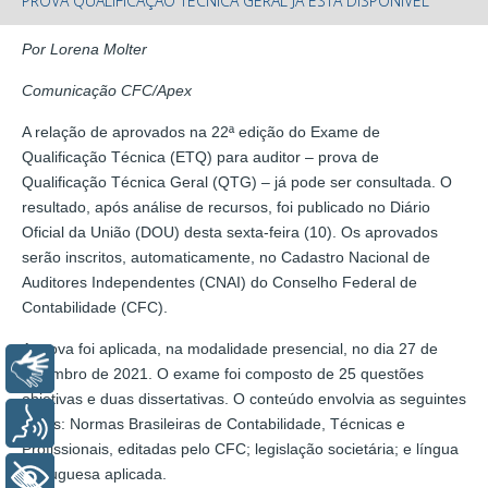
PROVA QUALIFICAÇÃO TÉCNICA GERAL JÁ ESTÁ DISPONÍVEL
Por Lorena Molter
Comunicação CFC/Apex
A relação de aprovados na 22ª edição do Exame de
Qualificação Técnica (ETQ) para auditor – prova de
Qualificação Técnica Geral (QTG) – já pode ser consultada. O
resultado, após análise de recursos, foi publicado no Diário
Oficial da União (DOU) desta sexta-feira (10). Os aprovados
serão inscritos, automaticamente, no Cadastro Nacional de
Auditores Independentes (CNAI) do Conselho Federal de
Contabilidade (CFC).
A prova foi aplicada, na modalidade presencial, no dia 27 de
Libras
setembro de 2021. O exame foi composto de 25 questões
objetivas e duas dissertativas. O conteúdo envolvia as seguintes
Voz
áreas: Normas Brasileiras de Contabilidade, Técnicas e
Profissionais, editadas pelo CFC; legislação societária; e língua
portuguesa aplicada.
+ Acessibilidade