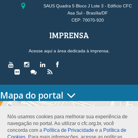
SAUS Quadra 5 Bloco J Lote 3 - Edifício CFC
Asa Sul - Brasília/DF
CEP: 70070-920
IMPRENSA
Acesse aqui a área dedicada à imprensa.
Mapa do portal
HOME
O CONSELHO
Nós usamos cookies para melhorar sua experiência de
Conselho Diretor
navegação no portal. Ao utilizar o cfc.org.br, você
Nossa Sede
concorda com a
Política de Privacidade
e a
Política de
Planejamento
Cookies
. Para mais informações, acesse as políticas.