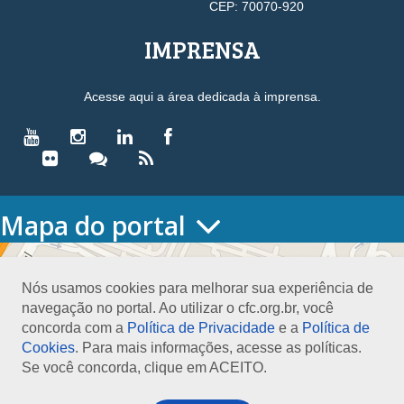
CEP: 70070-920
IMPRENSA
Acesse aqui a área dedicada à imprensa.
Mapa do portal
HOME
O CONSELHO
Nós usamos cookies para melhorar sua experiência de
Conselho Diretor
navegação no portal. Ao utilizar o cfc.org.br, você
Nossa Sede
concorda com a
Política de Privacidade
e a
Política de
Planejamento
Cookies
. Para mais informações, acesse as políticas.
Organograma
Se você concorda, clique em ACEITO.
Medalha João Lyra
Presidentes do CFC – Gestões anteriores