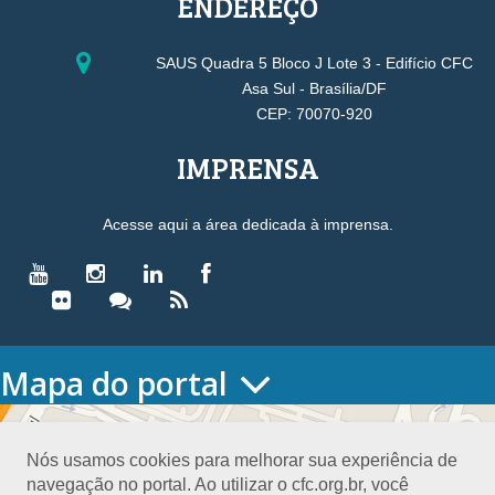
ENDEREÇO
SAUS Quadra 5 Bloco J Lote 3 - Edifício CFC
Asa Sul - Brasília/DF
CEP: 70070-920
IMPRENSA
Acesse aqui a área dedicada à imprensa.
Mapa do portal
HOME
O CONSELHO
Nós usamos cookies para melhorar sua experiência de
Conselho Diretor
navegação no portal. Ao utilizar o cfc.org.br, você
Nossa Sede