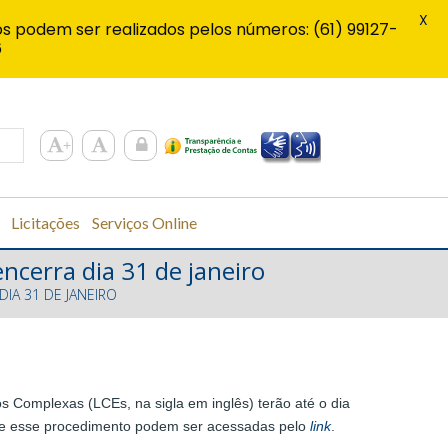
X
s podem ser realizados pelos números: (61) 99127-
6
Licitações
Serviços Online
cerra dia 31 de janeiro
IA 31 DE JANEIRO
 Complexas (LCEs, na sigla em inglês) terão até o dia
obre esse procedimento podem ser acessadas pelo
link
.