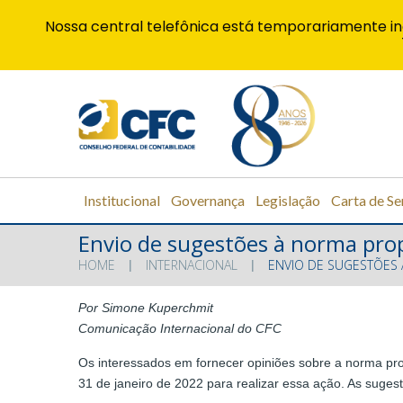
Nossa central telefônica está temporariamente in
Institucional
Governança
Legislação
Carta de Se
Envio de sugestões à norma pro
HOME
INTERNACIONAL
ENVIO DE SUGESTÕES 
Por Simone Kuperchmit
Comunicação Internacional do CFC
Os interessados em fornecer opiniões sobre a norma pro
31 de janeiro de 2022 para realizar essa ação. As suge