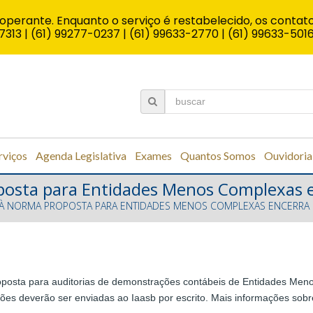
operante. Enquanto o serviço é restabelecido, os contato
7313 | (61) 99277-0237 | (61) 99633-2770 | (61) 99633-501
rviços
Agenda Legislativa
Exames
Quantos Somos
Ouvidoria
posta para Entidades Menos Complexas en
À NORMA PROPOSTA PARA ENTIDADES MENOS COMPLEXAS ENCERRA D
posta para auditorias de demonstrações contábeis de Entidades Menos
stões deverão ser enviadas ao Iaasb por escrito. Mais informações s