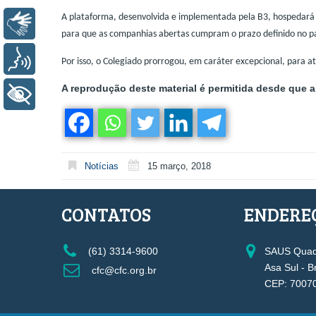
A plataforma, desenvolvida e implementada pela B3, hospedará a
Libras
para que as companhias abertas cumpram o prazo definido no pa
Voz
Por isso, o Colegiado prorrogou, em caráter excepcional, para a
A reprodução deste material é permitida desde que a 
+ Acessibilidade
Notícias
15 março, 2018
CONTATOS
ENDERE
(61) 3314-9600
SAUS Quadr
Asa Sul - B
cfc@cfc.org.br
CEP: 7007