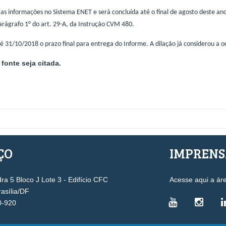
s informações no Sistema ENET e será concluída até o final de agosto deste ano
rágrafo 1° do art. 29-A, da Instrução CVM 480.
té 31/10/2018 o prazo final para entrega do Informe. A dilação já considerou a o
fonte seja citada.
ÇO
IMPREN
a 5 Bloco J Lote 3 - Edifício CFC
Acesse aqui a ár
rasília/DF
0-920