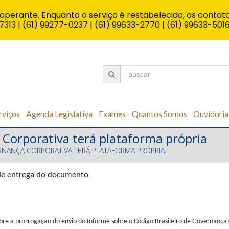
operante. Enquanto o serviço é restabelecido, os contato
7313 | (61) 99277-0237 | (61) 99633-2770 | (61) 99633-501
rviços
Agenda Legislativa
Exames
Quantos Somos
Ouvidoria
Corporativa terá plataforma própria
RNANÇA CORPORATIVA TERÁ PLATAFORMA PRÓPRIA
de entrega do documento
bre a prorrogação do envio do Informe sobre o Código Brasileiro de Governança