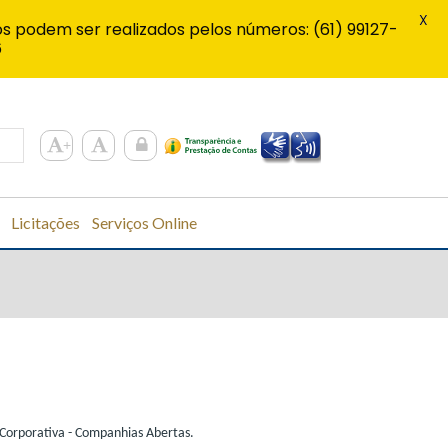
X
s podem ser realizados pelos números: (61) 99127-
6
Licitações
Serviços Online
 Corporativa - Companhias Abertas.