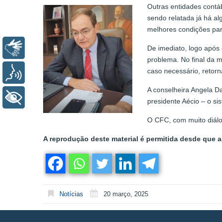
Outras entidades contá
sendo relatada já há al
melhores condições para
Libras
De imediato, logo após 
problema. No final da m
caso necessário, retorn
Voz
A conselheira Angela D
+ Acessibilidade
presidente Aécio – o s
O CFC, com muito diálog
A reprodução deste material é permitida desde que a 
Notícias
20 março, 2025