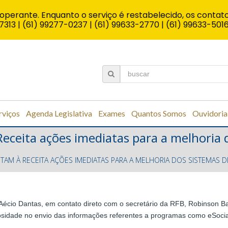
operante. Enquanto o serviço é restabelecido, os contato
7313 | (61) 99277-0237 | (61) 99633-2770 | (61) 99633-501
rviços
Agenda Legislativa
Exames
Quantos Somos
Ouvidoria
Receita ações imediatas para a melhoria 
ITAM À RECEITA AÇÕES IMEDIATAS PARA A MELHORIA DOS SISTEMAS 
Aécio Dantas, em contato direto com o secretário da RFB, Robinson Barr
sidade no envio das informações referentes a programas como eSocia