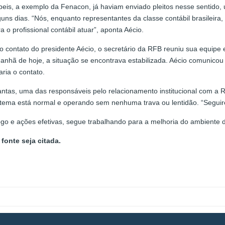
beis, a exemplo da Fenacon, já haviam enviado pleitos nesse sentido
guns dias. “Nós, enquanto representantes da classe contábil brasilei
 o profissional contábil atuar”, aponta Aécio.
o contato do presidente Aécio, o secretário da RFB reuniu sua equipe 
anhã de hoje, a situação se encontrava estabilizada. Aécio comunicou 
aria o contato.
antas, uma das responsáveis pelo relacionamento institucional com a R
istema está normal e operando sem nenhuma trava ou lentidão. “Segu
o e ações efetivas, segue trabalhando para a melhoria do ambiente de
fonte seja citada.