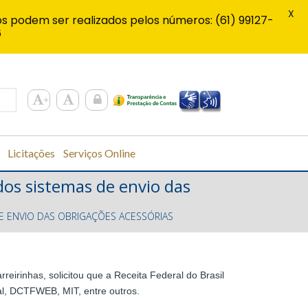
X
s podem ser realizados pelos números: (61) 99127-
6
Licitações
Serviços Online
dos sistemas de envio das
DE ENVIO DAS OBRIGAÇÕES ACESSÓRIAS
eirinhas, solicitou que a Receita Federal do Brasil
l, DCTFWEB, MIT, entre outros.