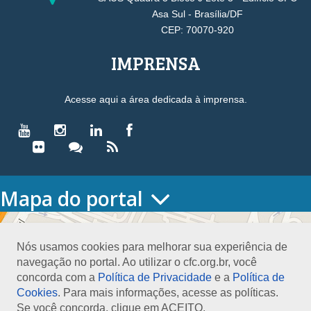
Asa Sul - Brasília/DF
CEP: 70070-920
IMPRENSA
Acesse aqui a área dedicada à imprensa.
Mapa do portal
HOME
O CONSELHO
Nós usamos cookies para melhorar sua experiência de
Conselho Diretor
navegação no portal. Ao utilizar o cfc.org.br, você
Nossa Sede
concorda com a
Política de Privacidade
e a
Política de
Planejamento
Cookies
. Para mais informações, acesse as políticas.
Organograma
Se você concorda, clique em ACEITO.