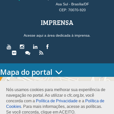
Asa Sul - Brasília/DF
CEP: 70070-920
IMPRENSA
Acesse aqui a área dedicada à imprensa.
Mapa do portal
HOME
O CONSELHO
Nós usamos cookies para melhorar sua experiência de
Conselho Diretor
navegação no portal. Ao utilizar o cfc.org.br, você
Nossa Sede
concorda com a
Política de Privacidade
e a
Política de
Planejamento
Cookies
. Para mais informações, acesse as políticas.
Organograma
Se você concorda, clique em ACEITO.
Medalha João Lyra