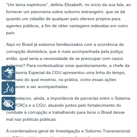
“Um tema espinhoso”, definiu Elizabeth, no início da sua fala, ao
fornecer um panorama sobre suborno estrangeiro, que se dá
quando um cidadão de qualquer país oferece propina para
agentes públicos, a fim de obter vantagens indevidas em outro
país.
Aqui no Brasil já estamos familiarizados com a ocorrência de
corrupção doméstica, que é mais acompanhada pela justiça;
então, qual seria a necessidade de se preocupar com casos
externos? Para contextualizar esse questionamento, a chefe da
Assessoria Especial da CGU apresentou uma linha do tempo,
Libras
por meio do qual mostrou, na prática, como essas ações
passaram a ser acompanhadas.
Voz
Ela destacou, ainda, a importância de parcerias entre o Sistema
+ Acessibilidade
CFC/CRCs e a CGU, atuando juntos pelo fortalecimento do
combate à corrupção e trabalhando para livrar o Brasil desse
mal nas políticas públicas.
A coordenadora-geral de Investigação e Suborno Transnacional