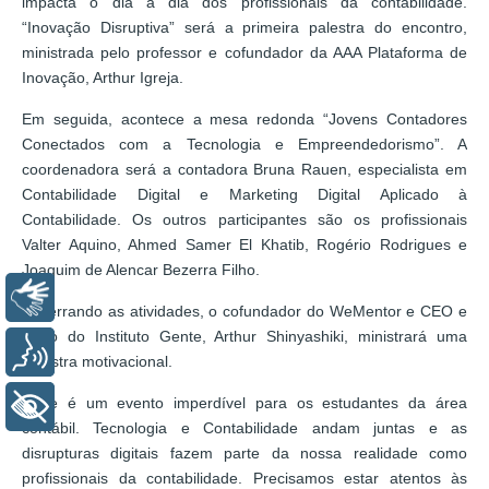
impacta o dia a dia dos profissionais da contabilidade.
“Inovação Disruptiva” será a primeira palestra do encontro,
ministrada pelo professor e cofundador da AAA Plataforma de
Inovação, Arthur Igreja.
Em seguida, acontece a mesa redonda “Jovens Contadores
Conectados com a Tecnologia e Empreendedorismo”. A
coordenadora será a contadora Bruna Rauen, especialista em
Contabilidade Digital e Marketing Digital Aplicado à
Contabilidade. Os outros participantes são os profissionais
Valter Aquino, Ahmed Samer El Khatib, Rogério Rodrigues e
Joaquim de Alencar Bezerra Filho.
Libras
Encerrando as atividades, o cofundador do WeMentor e CEO e
sócio do Instituto Gente, Arthur Shinyashiki, ministrará uma
Voz
palestra motivacional.
“Este é um evento imperdível para os estudantes da área
+ Acessibilidade
contábil. Tecnologia e Contabilidade andam juntas e as
disrupturas digitais fazem parte da nossa realidade como
profissionais da contabilidade. Precisamos estar atentos às