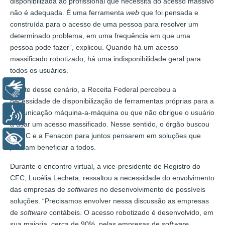
disponibilizada ao profissional que necessita do acesso massivo
não é adequada. É uma ferramenta
web
que foi pensada e
construída para o acesso de uma pessoa para resolver um
determinado problema, em uma frequência em que uma
pessoa pode fazer”, explicou. Quando há um acesso
massificado robotizado, há uma indisponibilidade geral para
todos os usuários.
Libras
Diante desse cenário, a Receita Federal percebeu a
necessidade de disponibilização de ferramentas próprias para a
comunicação máquina-a-máquina ou que não obrigue o usuário
Voz
a usar um acesso massificado. Nesse sentido, o órgão buscou
o CFC e a Fenacon para juntos pensarem em soluções que
+ Acessibilidade
possam beneficiar a todos.
Durante o encontro virtual, a vice-presidente de Registro do
CFC, Lucélia Lecheta, ressaltou a necessidade do envolvimento
das empresas de
softwares
no desenvolvimento de possíveis
soluções. “Precisamos envolver nessa discussão as empresas
de
software
contábeis. O acesso robotizado é desenvolvido, em
sua maioria, cerca de 90%, pelas empresas de
software