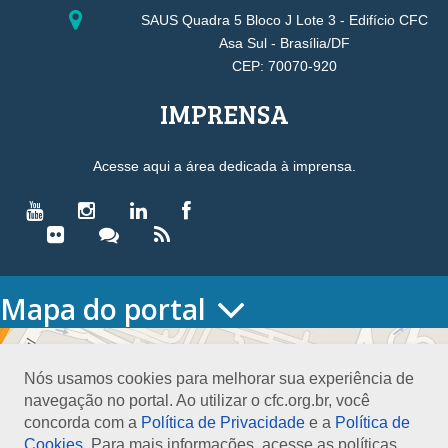
SAUS Quadra 5 Bloco J Lote 3 - Edifício CFC
Asa Sul - Brasília/DF
CEP: 70070-920
IMPRENSA
Acesse aqui a área dedicada à imprensa.
Mapa do portal
HOME
O CONSELHO
Nós usamos cookies para melhorar sua experiência de
Conselho Diretor
navegação no portal. Ao utilizar o cfc.org.br, você
Nossa Sede
concorda com a
Política de Privacidade
e a
Política de
Planejamento
Cookies
. Para mais informações, acesse as políticas.