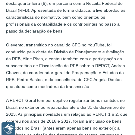
desta quarta-feira (6), em parceria com a Receita Federal do
Brasil (RFB). Apresentada de forma didática, a live abordou as
características do normativo, bem como orientou os
profissionais da contabilidade e os contribuintes no passo a
passo da declaração de bens.
O evento, transmitido no canal do CFC no YouTube, foi
conduzido pela chefe da Divisão de Planejamento e Avaliação
da RFB, Aline Pires, e contou também com a participação da
subsecretária de Fiscalização da RFB sobre o RERCT, Andrea
Chaves; do coordenador-geral de Programação e Estudos da
RFB, Pedro Bastos; e da conselheira do CFC Angela Dantas,
que atuou como mediadora da transmissão.
A RERCT-Geral tem por objetivo regularizar bens mantidos no
Brasil, no exterior ou repatriados até o dia 31 de dezembro de
2023. As principais novidades em relação ao RERCT 1 e 2, que
ocorreu nos anos de 2016 e 2017, foram a inclusão de bens
mantidos no Brasil (antes eram apenas bens no exterior); a
Libras
permissão de adesão dos detentores de cargos, empregos e