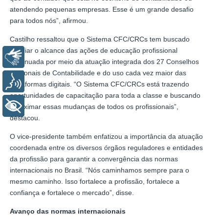
atendendo pequenas empresas. Esse é um grande desafio
para todos nós”, afirmou.
Castilho ressaltou que o Sistema CFC/CRCs tem buscado
ampliar o alcance das ações de educação profissional
Libras
continuada por meio da atuação integrada dos 27 Conselhos
Regionais de Contabilidade e do uso cada vez maior das
Voz
plataformas digitais. “O Sistema CFC/CRCs está trazendo
oportunidades de capacitação para toda a classe e buscando
+ Acessibilidade
aproximar essas mudanças de todos os profissionais”,
destacou.
O vice-presidente também enfatizou a importância da atuação
coordenada entre os diversos órgãos reguladores e entidades
da profissão para garantir a convergência das normas
internacionais no Brasil. “Nós caminhamos sempre para o
mesmo caminho. Isso fortalece a profissão, fortalece a
confiança e fortalece o mercado”, disse.
Avanço das normas internacionais