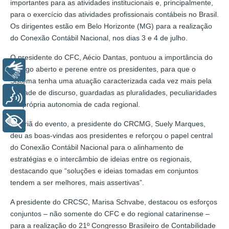
importantes para as atividades institucionais e, principalmente,
para o exercício das atividades profissionais contábeis no Brasil.
Os dirigentes estão em Belo Horizonte (MG) para a realização
do Conexão Contábil Nacional, nos dias 3 e 4 de julho.
O presidente do CFC, Aécio Dantas, pontuou a importância do
diálogo aberto e perene entre os presidentes, para que o
Libras
Sistema tenha uma atuação caracterizada cada vez mais pela
unidade de discurso, guardadas as pluralidades, peculiaridades
Voz
e a própria autonomia de cada regional.
+ Acessibilidade
Anfitriã do evento, a presidente do CRCMG, Suely Marques,
deu as boas-vindas aos presidentes e reforçou o papel central
do Conexão Contábil Nacional para o alinhamento de
estratégias e o intercâmbio de ideias entre os regionais,
destacando que “soluções e ideias tomadas em conjuntos
tendem a ser melhores, mais assertivas”.
A presidente do CRCSC, Marisa Schvabe, destacou os esforços
conjuntos – não somente do CFC e do regional catarinense –
para a realização do 21º Congresso Brasileiro de Contabilidade