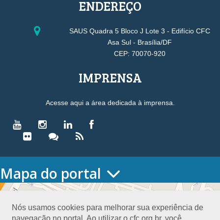
ENDEREÇO
SAUS Quadra 5 Bloco J Lote 3 - Edifício CFC
Asa Sul - Brasília/DF
CEP: 70070-920
IMPRENSA
Acesse aqui a área dedicada à imprensa.
Mapa do portal
HOME
O CONSELHO
Nós usamos cookies para melhorar sua experiência de
Conselho Diretor
navegação no portal. Ao utilizar o cfc.org.br, você