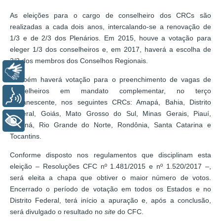
As eleições para o cargo de conselheiro dos CRCs são
realizadas a cada dois anos, intercalando-se a renovação de
1/3 e de 2/3 dos Plenários. Em 2015, houve a votação para
eleger 1/3 dos conselheiros e, em 2017, haverá a escolha de
2/3 dos membros dos Conselhos Regionais.
Libras
Também haverá votação para o preenchimento de vagas de
conselheiros em mandato complementar, no terço
Voz
remanescente, nos seguintes CRCs: Amapá, Bahia, Distrito
Federal, Goiás, Mato Grosso do Sul, Minas Gerais, Piauí,
+ Acessibilidade
Paraná, Rio Grande do Norte, Rondônia, Santa Catarina e
Tocantins.
Conforme disposto nos regulamentos que disciplinam esta
eleição – Resoluções CFC nº 1.481/2015 e nº 1.520/2017 –,
será eleita a chapa que obtiver o maior número de votos.
Encerrado o período de votação em todos os Estados e no
Distrito Federal, terá início a apuração e, após a conclusão,
será divulgado o resultado no
site
do CFC.