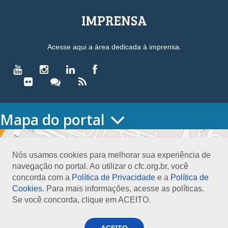
IMPRENSA
Acesse aqui a área dedicada à imprensa.
Mapa do portal
HOME
O CONSELHO
Nós usamos cookies para melhorar sua experiência de
Conselho Diretor
navegação no portal. Ao utilizar o cfc.org.br, você
Nossa Sede
concorda com a
Política de Privacidade
e a
Política de
Planejamento
Cookies
. Para mais informações, acesse as políticas.
Organograma
Se você concorda, clique em ACEITO.
Medalha João Lyra
Presidentes do CFC – Gestões anteriores
ACEITO