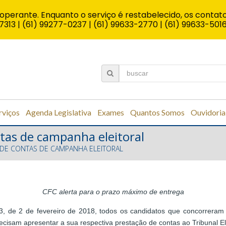
operante. Enquanto o serviço é restabelecido, os contato
7313 | (61) 99277-0237 | (61) 99633-2770 | (61) 99633-501
rviços
Agenda Legislativa
Exames
Quantos Somos
Ouvidoria
ntas de campanha eleitoral
 DE CONTAS DE CAMPANHA ELEITORAL
CFC alerta para o prazo máximo de entrega
 de 2 de fevereiro de 2018, todos os candidatos que concorreram n
 precisam apresentar a sua respectiva prestação de contas ao Tribunal E