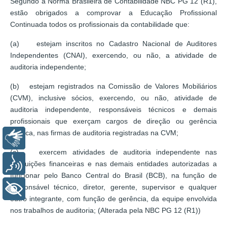
Segundo a Norma Brasileira de Contabilidade NBC PG 12 (R1),
estão obrigados a comprovar a Educação Profissional
Continuada todos os profissionais da contabilidade que:
(a) estejam inscritos no Cadastro Nacional de Auditores
Independentes (CNAI), exercendo, ou não, a atividade de
auditoria independente;
(b) estejam registrados na Comissão de Valores Mobiliários
(CVM), inclusive sócios, exercendo, ou não, atividade de
auditoria independente, responsáveis técnicos e demais
profissionais que exerçam cargos de direção ou gerência
técnica, nas firmas de auditoria registradas na CVM;
Libras
(c) exercem atividades de auditoria independente nas
Voz
instituições financeiras e nas demais entidades autorizadas a
funcionar pelo Banco Central do Brasil (BCB), na função de
responsável técnico, diretor, gerente, supervisor e qualquer
+ Acessibilidade
outro integrante, com função de gerência, da equipe envolvida
nos trabalhos de auditoria; (Alterada pela NBC PG 12 (R1))