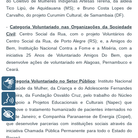
do Coletivo de Mulheres Indígenas Artesãs Terena, da aldeia
Tico Lipú, de Aquidauana (MS); e Bruno Costa Lopes de
Carvalho, do projeto Curumim Cultural, de Samambaia (DF).
-
Categoria Voluntariado nas Organizações da Sociedade
Civil
: Centro Social da Rua, com o projeto Voluntários do
Centro Social da Rua, de Porto Alegre (RS); e, a Amigos do
Bem, Instituição Nacional Contra a Fome e a Miséria, com a
iniciativa 25 Anos de Voluntariado Amigos Do Bem, que
desenvolve ações de voluntariado em Alagoas, Pernambuco e
Ceará.
-
Categoria Voluntariado no Setor Público
: Instituto Nacional
Libras
de Saúde da Mulher, da Criança e do Adolescente Fernandes
Figueira, da Fundação Osvaldo Cruz, pelo trabalho do Núcleo
Voz
de Apoio a Projetos Educacionais e Culturais (Napec) que
promove o tratamento humanizado de pacientes internados no
+ Acessibilidade
Rio de Janeiro; e Companhia Paranaense de Energia (Copel),
que desenvolve parcerias com instituições sociais através da
iniciativa Chamada Pública Permanente para todo o Estado do
Paraná.