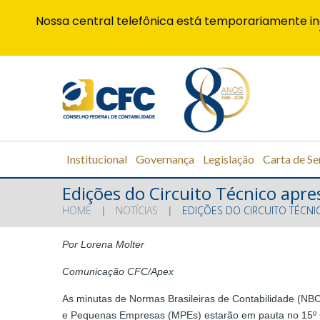
Nossa central telefônica está temporariamente in
Institucional
Governança
Legislação
Carta de Se
Edições do Circuito Técnico ap
HOME
NOTÍCIAS
EDIÇÕES DO CIRCUITO TÉCN
Por Lorena Molter
Comunicação CFC/Apex
As minutas de Normas Brasileiras de Contabilidade (NBC
e Pequenas Empresas (MPEs) estarão em pauta no 15º Cir