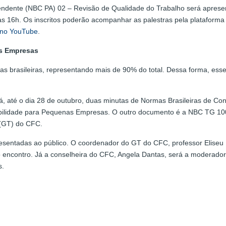
dependente (NBC PA) 02 – Revisão de Qualidade do Trabalho será apres
5), às 16h. Os inscritos poderão acompanhar as palestras pela platafor
 no YouTube
.
as Empresas
 brasileiras, representando mais de 90% do total. Dessa forma, esse
, até o dia 28 de outubro, duas minutas de Normas Brasileiras de Con
bilidade para Pequenas Empresas. O outro documento é a NBC TG 10
 (GT) do CFC.
presentadas ao público. O coordenador do GT do CFC, professor Elise
 encontro. Já a conselheira do CFC, Angela Dantas, será a moderadora
os.