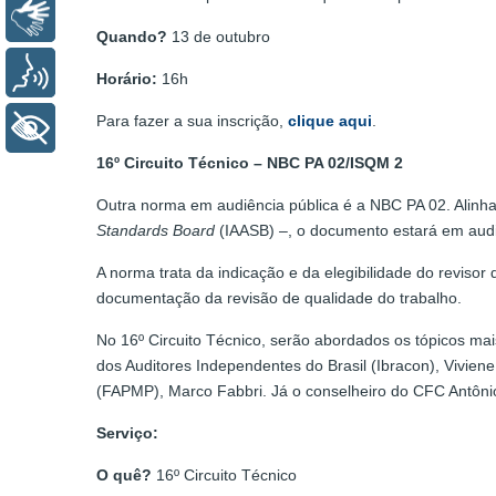
Libras
Quando?
13 de outubro
Voz
Horário:
16h
Para fazer a sua inscrição,
clique aqui
.
+ Acessibilidade
16º Circuito Técnico – NBC PA 02/ISQM 2
Outra norma em audiência pública é a NBC PA 02. Alin
Standards Board
(IAASB) –, o documento estará em audiê
A norma trata da indicação e da elegibilidade do revisor
documentação da revisão de qualidade do trabalho.
No 16º Circuito Técnico, serão abordados os tópicos ma
dos Auditores Independentes do Brasil (Ibracon), Vivie
(FAPMP), Marco Fabbri. Já o conselheiro do CFC Antônio
Serviço:
O quê?
16º Circuito Técnico