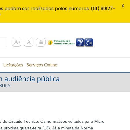
X
s podem ser realizados pelos números: (61) 99127-
6
Licitações
Serviços Online
 audiência pública
BLICA
 do Circuito Técnico. Os normativos voltados para Micro
a próxima quarta-feira (13). Já a minuta da Norma