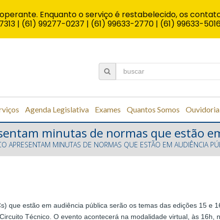
operante. Enquanto o serviço é restabelecido, os contato
7313 | (61) 99277-0237 | (61) 99633-2770 | (61) 99633-501
rviços
Agenda Legislativa
Exames
Quantos Somos
Ouvidoria
resentam minutas de normas que estão em
ICO APRESENTAM MINUTAS DE NORMAS QUE ESTÃO EM AUDIÊNCIA PÚ
s) que estão em audiência pública serão os temas das edições 15 e 16
cuito Técnico. O evento acontecerá na modalidade virtual, às 16h, n