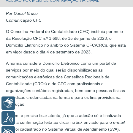
ADESÃO POR MEIO DE CONFIRMAÇÃO VIA E-MAIL
Por Daniel Bruce
Comunicação CFC
O Conselho Federal de Contabilidade (CFC) instituiu por meio
da Resolução CFC n.º 1.698, de 15 de junho de 2023, o
Domicílio Eletrônico no âmbito do Sistema CFC/CRCs, que está
em vigor desde o dia 4 de setembro de 2023.
A norma considera Domicílio Eletrônico como um portal de
serviços por meio do qual serão disponibilizadas as
comunicações eletrônicas dos Conselhos Regionais de
Contabilidade (CRCs) e do CFC com profissionais e
organizações contábeis registradas, bem como pessoas físicas
e jurídicas credenciadas na forma e para os fins previstos na
Libras
resolução.
Porém, é preciso ficar atento, já que a adesão só é finalizada
Voz
após a confirmação feita ao clicar no
link
enviado para o
e-mail
que foi cadastrado no Sistema Virtual de Atendimento (SVA).
+ Acessibilidade