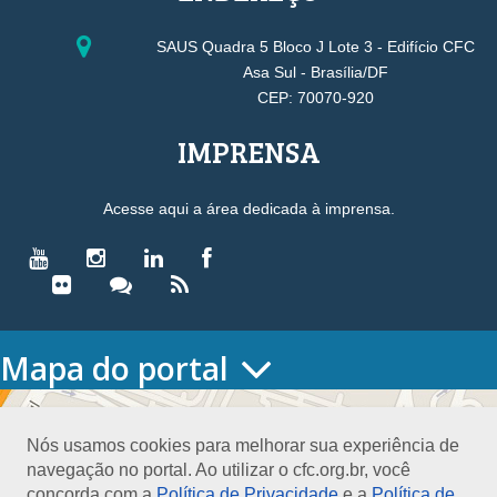
SAUS Quadra 5 Bloco J Lote 3 - Edifício CFC
Asa Sul - Brasília/DF
CEP: 70070-920
IMPRENSA
Acesse aqui a área dedicada à imprensa.
Mapa do portal
HOME
O CONSELHO
Nós usamos cookies para melhorar sua experiência de
Conselho Diretor
navegação no portal. Ao utilizar o cfc.org.br, você
Nossa Sede
concorda com a
Política de Privacidade
e a
Política de