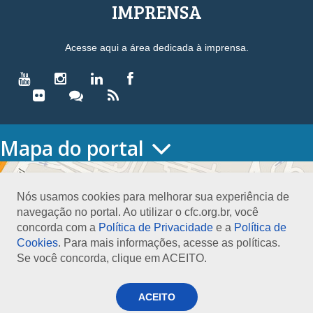
IMPRENSA
Acesse aqui a área dedicada à imprensa.
Mapa do portal
HOME
O CONSELHO
Nós usamos cookies para melhorar sua experiência de
Conselho Diretor
navegação no portal. Ao utilizar o cfc.org.br, você
Nossa Sede
concorda com a
Política de Privacidade
e a
Política de
Planejamento
Cookies
. Para mais informações, acesse as políticas.
Organograma
Se você concorda, clique em ACEITO.
Medalha João Lyra
Presidentes do CFC – Gestões anteriores
PRESIDÊNCIA
ACEITO