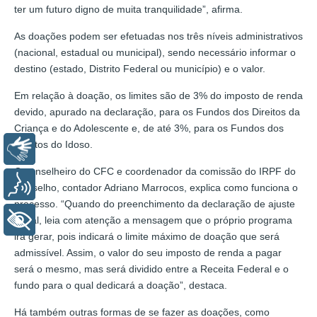
ter um futuro digno de muita tranquilidade”, afirma.
As doações podem ser efetuadas nos três níveis administrativos
(nacional, estadual ou municipal), sendo necessário informar o
destino (estado, Distrito Federal ou município) e o valor.
Em relação à doação, os limites são de 3% do imposto de renda
devido, apurado na declaração, para os Fundos dos Direitos da
Criança e do Adolescente e, de até 3%, para os Fundos dos
Direitos do Idoso.
Libras
O conselheiro do CFC e coordenador da comissão do IRPF do
Voz
Conselho, contador Adriano Marrocos, explica como funciona o
processo. “Quando do preenchimento da declaração de ajuste
+ Acessibilidade
anual, leia com atenção a mensagem que o próprio programa
irá gerar, pois indicará o limite máximo de doação que será
admissível. Assim, o valor do seu imposto de renda a pagar
será o mesmo, mas será dividido entre a Receita Federal e o
fundo para o qual dedicará a doação”, destaca.
Há também outras formas de se fazer as doações, como