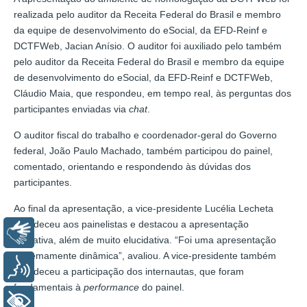
realizada pelo auditor da Receita Federal do Brasil e membro
da equipe de desenvolvimento do eSocial, da EFD-Reinf e
DCTFWeb, Jacian Anísio. O auditor foi auxiliado pelo também
pelo auditor da Receita Federal do Brasil e membro da equipe
de desenvolvimento do eSocial, da EFD-Reinf e DCTFWeb,
Cláudio Maia, que respondeu, em tempo real, às perguntas dos
participantes enviadas via
chat
.
O auditor fiscal do trabalho e coordenador-geral do Governo
federal, João Paulo Machado, também participou do painel,
comentado, orientando e respondendo às dúvidas dos
participantes.
Ao final da apresentação, a vice-presidente Lucélia Lecheta
agradeceu aos painelistas e destacou a apresentação
Libras
interativa, além de muito elucidativa. “Foi uma apresentação
extremamente dinâmica”, avaliou. A vice-presidente também
Voz
agradeceu a participação dos internautas, que foram
fundamentais à
performance
do painel.
+ Acessibilidade