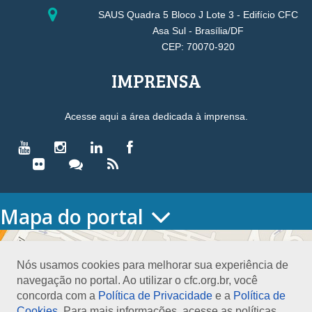
SAUS Quadra 5 Bloco J Lote 3 - Edifício CFC
Asa Sul - Brasília/DF
CEP: 70070-920
IMPRENSA
Acesse aqui a área dedicada à imprensa.
Mapa do portal
HOME
O CONSELHO
Nós usamos cookies para melhorar sua experiência de
Conselho Diretor
navegação no portal. Ao utilizar o cfc.org.br, você
Nossa Sede
concorda com a
Política de Privacidade
e a
Política de
Planejamento
Cookies
. Para mais informações, acesse as políticas.