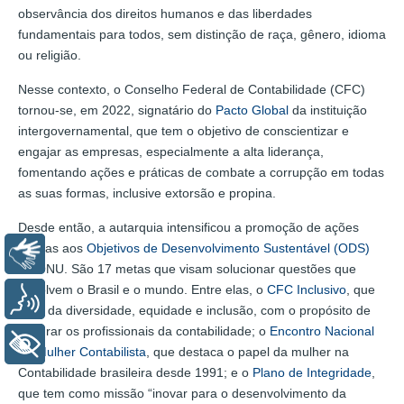
observância dos direitos humanos e das liberdades
fundamentais para todos, sem distinção de raça, gênero, idioma
ou religião.
Nesse contexto, o Conselho Federal de Contabilidade (CFC)
tornou-se, em 2022, signatário do
Pacto Global
da instituição
intergovernamental, que tem o objetivo de conscientizar e
engajar as empresas, especialmente a alta liderança,
fomentando ações e práticas de combate a corrupção em todas
as suas formas, inclusive extorsão e propina.
Desde então, a autarquia intensificou a promoção de ações
ligadas aos
Objetivos de Desenvolvimento Sustentável (ODS)
Libras
da ONU. São 17 metas que visam solucionar questões que
envolvem o Brasil e o mundo. Entre elas, o
CFC Inclusivo
, que
Voz
trata da diversidade, equidade e inclusão, com o propósito de
integrar os profissionais da contabilidade; o
Encontro Nacional
+ Acessibilidade
da Mulher Contabilista
, que destaca o papel da mulher na
Contabilidade brasileira desde 1991; e o
Plano de Integridade
,
que tem como missão “inovar para o desenvolvimento da