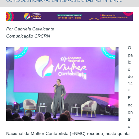
CONEXÕES HUMANAS EM TEMPOS DIGITAIS NO 14º ENMC
Por Gabriela Cavalcante
Comunicação CRCRN
O
pa
lc
o
do
14
º
E
nc
on
tr
o
Nacional da Mulher Contabilista (ENMC) recebeu, nesta quinta-