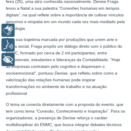
feira (25), uma atriz conhecida nacionalmente. Denise Fraga
levou a Natal a sua palestra “Conexões humanas em tempos
digitais”, na qual reflete sobre a importância de cultivar vínculos
genuínos e empatia em um mundo cada vez mais mediado pela
tecnologia.
Libras
Com sua trajetória marcada por produções que unem arte e
Voz
crítica social, Fraga propôs um diálogo direto com o público do
ENMC, formado por cerca de 2 mil participantes, entre
+ Acessibilidade
profissionais, estudantes e lideranças da Contabilidade. “Hoje
as empresas contratam pelo cognitivo e dispensam o
socioemocional”, pontuou Denise, que refletiu sobre como a
valorização das relações humanas pode inspirar
transformações no ambiente de trabalho e na atuação
profissional.
O tema se conecta diretamente com a proposta do evento, que
tem como lema “Conexão, Conhecimento e Inspiração”. Para os
organizadores, a presença de Denise reforça o caráter
multidisciplinar do ENMC, que busca integrar debates técnicos